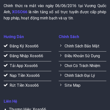
Chính thức ra mắt vào ngày 06/06/2016 tại Vương Quốc
Anh,
XOSO66
là nền tảng xổ số trực tuyến được cấp phép
hợp pháp, hoạt động minh bạch và uy tín.
Hướng Dẫn
Chính Sách
Đăng Ký Xoso66
Chính Sách Bảo Mật
Đăng Nhập Xoso66
Điều Khoản Sử Dụng
Tải App Xoso66
Chơi Có Trách Nhiệm
Nạp Tiền Xoso66
Chính Sách Đại Lý
Rút Tiền Xoso66
Site Map
Liên Hệ
Thương Hiệu: Xoso66