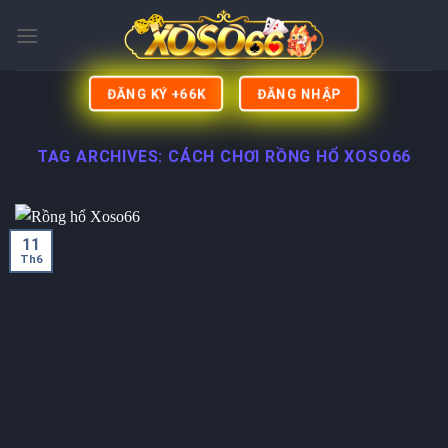
Skip
to
content
ĐĂNG KÝ +66K
ĐĂNG NHẬP
TAG ARCHIVES:
CÁCH CHƠI RỒNG HỔ XOSO66
11
Th6